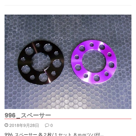
996_スペーサー
2018年9月28日
0
996_スペーサー 各２枚/１セット ８ｍｍツバ付…