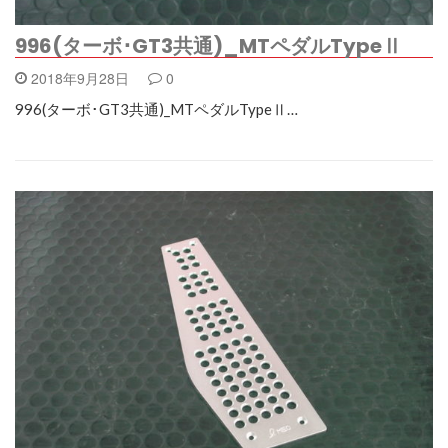
996(ターボ･GT3共通)_MTペダルTypeⅡ
2018年9月28日
0
996(ターボ･GT3共通)_MTペダルTypeⅡ…