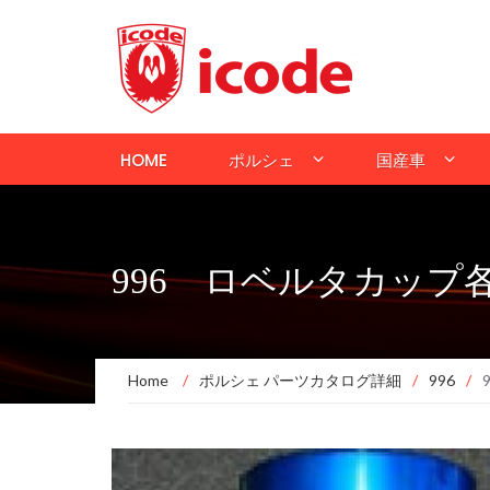
HOME
ポルシェ
国産車
996 ロベルタカップ
Home
/
ポルシェ パーツカタログ詳細
/
996
/