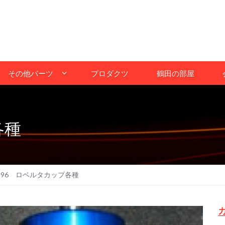
その他パーツ
プロダクツ
鶴田の部屋
各種
996 ロベルタカップ各種