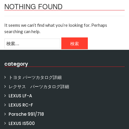
NOTHING FOUND
It seems we can’t find what you’re looking for. Perhaps
searching can help.
category
トヨタ パーツカタログ詳細
レクサス パーツカタログ詳細
LEXUS LF-A
LEXUS RC-F
Porsche 991/718
LEXUS IS500