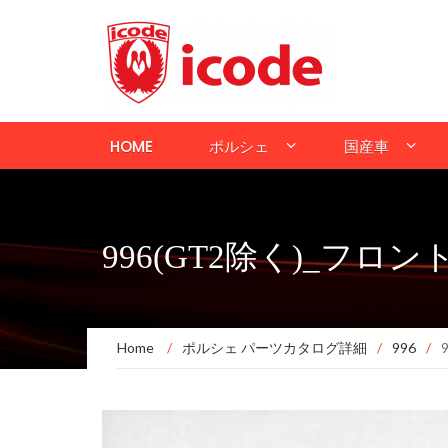
HOME
ポルシェ
国産車
996(GT2除く)_フ
Home
/
ポルシェ パーツカタログ詳細
/
996
/