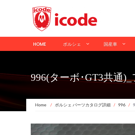
HOME
ポルシェ
国産車
996(ターボ･GT3共通
Home
/
ポルシェ パーツカタログ詳細
/
996
/