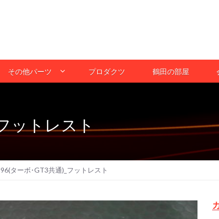
その他パーツ
プロダクツ
鶴田の部屋
)_フットレスト
996(ターボ･GT3共通)_フットレスト