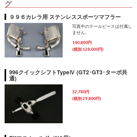
グ
９９６カレラ用 ステンレススポーツマフラー
写真中のテールピースは付属し
ません。
140,800円
(税別 128,000円)
996クイックシフトTypeⅣ (GT2･GT3･ターボ共
通)
32,780円
(税別 29,800円)