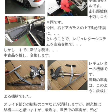
ルです。
走行距離数
十万キロの
車両です。
今回、右ドアガラスの上下動が不調
に、、。
ということで、レギュレターシステ
ムを左右交換で、、。
しかし、すでに新品は廃番、、。
中古品を捜し、交換します。
レギュレタ
ーの機構で
す。
当時の車両
は、このよ
うに鉄板に
よる機構でした。
スライド部分の樹脂のコマなどが消耗しますが、耐久性は
結構エエと思いますが、最近は、世界中の車両が、殆ど