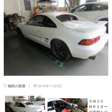
鶴田の部屋
|
2019年11月9日
ＳＷ２０
ＭＲ２ター
ボ後期モデ