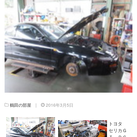
鶴田の部屋
|
2016年3月5日
トヨタ
セリカＧ
Ｔ ＲＣ