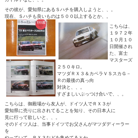
その彼が、愛知県にあるＳハチを購入しようと、、。
現在、Ｓハチも良いものは５００以上するとか、。
こちらは、
１９７２年
１０月１０
日開催され
た、富士
マスターズ
２５０キロ。
マツダＲＸ３＆カペラＶＳスカＧ－
Ｒの最後の真っ向
対決と、、。
すざましいぶっつけ合いで、、。
こちらは、御殿場から友人が、ドイツ人でＲＸ３が
愛知県に売りに出されてることを知り、その日本人に
見に行って欲しいと、、。
そのドイツ人は、当事ドイツでお父さんがマツダディーラー
を
やっていて、ＲＸ３などを集めてるとか、、。