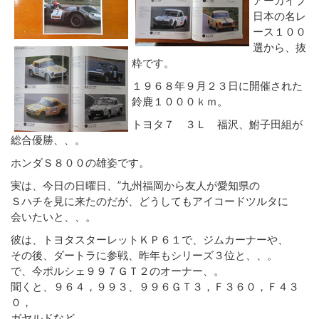
日本の名レ
ース１００
選から、抜
粋です。
１９６８年９月２３日に開催された
鈴鹿１０００ｋｍ。
トヨタ７ ３Ｌ 福沢、鮒子田組が
総合優勝、、。
ホンダＳ８００の雄姿です。
実は、今日の日曜日、”九州福岡から友人が愛知県の
Ｓハチを見に来たのだが、どうしてもアイコードツルタに
会いたいと、、。
彼は、トヨタスターレットＫＰ６１で、ジムカーナーや、
その後、ダートラに参戦、昨年もシリーズ３位と、、。
で、今ポルシェ９９７ＧＴ２のオーナー、。
聞くと、９６４，９９３、９９６ＧＴ３，Ｆ３６０，Ｆ４３
０，
ガヤルドなど、、。