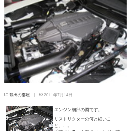
鶴田の部屋
|
2011年7月14日
エンジン細部の図です。
リストリクターの何と細いこ
と、、。