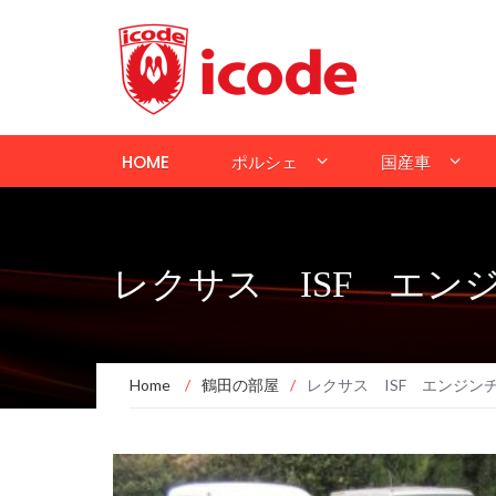
HOME
ポルシェ
国産車
レクサス ISF エン
Home
/
鶴田の部屋
/
レクサス ISF エンジン