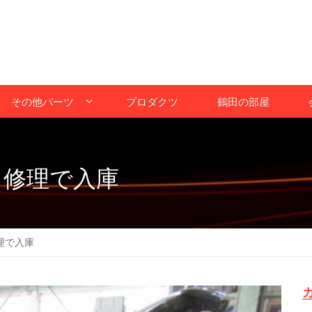
その他パーツ
プロダクツ
鶴田の部屋
 修理で入庫
理で入庫