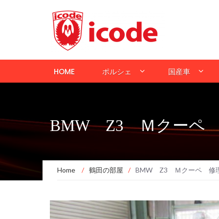
HOME
ポルシェ
国産車
BMW Z3 Ｍクーペ
Home
/
鶴田の部屋
/
BMW Z3 Ｍクーペ 修