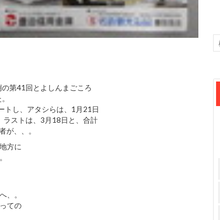
例の第41回とよしんまごころ
た。
ートし、アタシらは、1月21日
、ラストは、3月18日と、合計
加者が、、。
の地方に
。
へ、。
っての