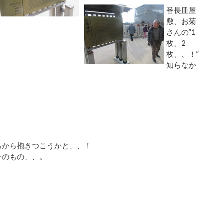
番長皿屋
敷、お菊
さんの”1
枚、2
枚、、！”
知らなか
ろから抱きつこうかと、、！
そのもの、、。