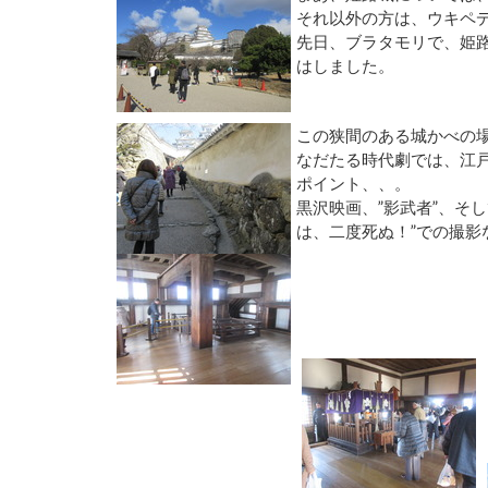
それ以外の方は、ウキペ
先日、ブラタモリで、姫
はしました。
この狭間のある城かべの場
なだたる時代劇では、江
ポイント、、。
黒沢映画、”影武者”、そ
は、二度死ぬ！”での撮影