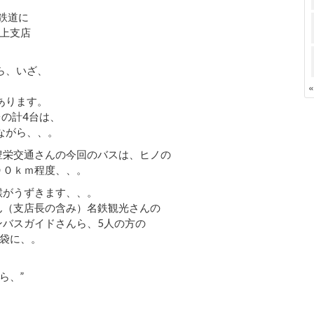
鉄道に
上支店
ら、いざ、
あります。
の計4台は、
ながら、、。
豊栄交通さんの今回のバスは、ヒノの
００ｋｍ程度、、。
喉がうずきます、、。
ん（支店長の含み）名鉄観光さんの
ンバスガイドさんら、5人の方の
袋に、。
ら、”