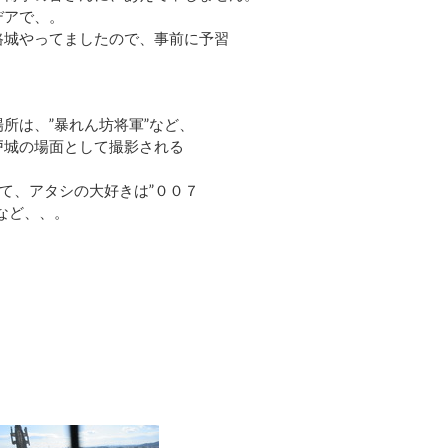
デアで、。
路城やってましたので、事前に予習
所は、”暴れん坊将軍”など、
戸城の場面として撮影される
して、アタシの大好きは”００７
など、、。