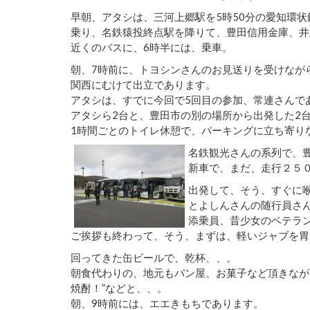
早朝、アタシは、三河上郷駅を5時50分の愛知環状
乗り、名鉄猿投終点駅を降りて、豊田信用金庫、井
近くのバスに、6時半には、乗車。
朝、7時前に、トヨシンさんのお見送りを受けなが
関西にむけて出立であります。
アタシは、すでに今回で5回目の参加、常連さんで
アタシら2台と、豊田市の別の場所から出発した2台
1時間ごとのトイレ休憩で、パーキングに立ち寄り
名鉄観光さんの系列で、
新車で、まだ、走行２５
出発して、そう、すぐに
とよしんさんの随行員さ
添乗員、昔少女のベテラ
ご挨拶も終わって、そう、まずは、軽いジャブを胃
回ってきた缶ビールで、乾杯、、。
朝食代わりの、地元もパン屋、お菓子など頂きなが
焼酎！”などと、、。
朝、9時前には、エエきもちであります。