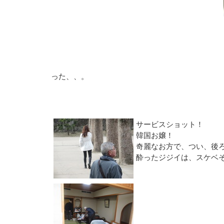
った、、。
サービスショット！
韓国お嬢！
奇麗なお方で、つい、後
酔ったジジイは、スケベ