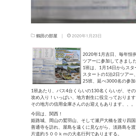
鶴田の部屋
|
2020年1月23日
2020年1月吉日、毎年恒
ツアーに参加してきまし
1班は、1月14日からスタ
スタートの1泊2日ツアー
25班、延べ3000名の参
1班あたり、バス4台くらいの130名くらいが、そ
攻め入り！いっぱい、地方創生に役立っております
その地方の信用金庫さんのお迎えもあります、、。
今回は、関西！
姫路城、岡山の鷲羽山、そして瀬戸大橋を渡り四国
善通寺を訪れ、屋島を遠くに見ながら、淡路島を渡
片道約５００ｋｍの大名行列でありまする。