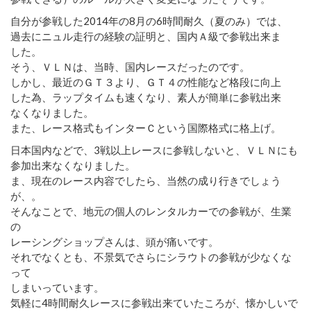
自分が参戦した2014年の8月の6時間耐久（夏のみ）では、
過去にニュル走行の経験の証明と、国内Ａ級で参戦出来ま
した。
そう、ＶＬＮは、当時、国内レースだったのです。
しかし、最近のＧＴ３より、ＧＴ４の性能など格段に向上
した為、ラップタイムも速くなり、素人が簡単に参戦出来
なくなりました。
また、レース格式もインターＣという国際格式に格上げ。
日本国内などで、3戦以上レースに参戦しないと、ＶＬＮにも
参加出来なくなりました。
ま、現在のレース内容でしたら、当然の成り行きでしょう
が、。
そんなことで、地元の個人のレンタルカーでの参戦が、生業
の
レーシングショップさんは、頭が痛いです。
それでなくとも、不景気でさらにシラウトの参戦が少なくな
って
しまいっています。
気軽に4時間耐久レースに参戦出来ていたころが、懐かしいで