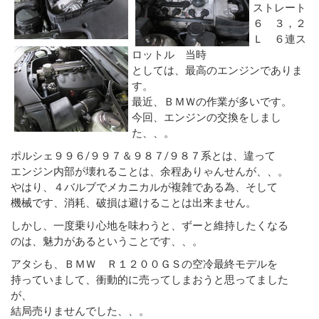
ストレート
６ ３，２
Ｌ ６連ス
ロットル 当時
としては、最高のエンジンでありま
す。
最近、ＢＭＷの作業が多いです。
今回、エンジンの交換をしまし
た、、。
ポルシェ９９６/９９７＆９８７/９８７系とは、違って
エンジン内部が壊れることは、余程ありゃんせんが、、。
やはり、４バルブでメカニカルが複雑である為、そして
機械です、消耗、破損は避けることは出来ません。
しかし、一度乗り心地を味わうと、ずーと維持したくなる
のは、魅力があるということです、、。
アタシも、ＢＭＷ Ｒ１２００ＧＳの空冷最終モデルを
持っていまして、衝動的に売ってしまおうと思ってました
が、
結局売りませんでした、、。