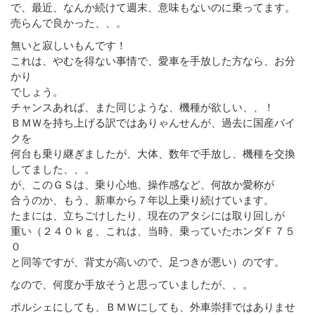
で、最近、なんか続けて週末、意味もないのに乗ってます。
売らんで良かった、、。
無いと寂しいもんです！
これは、やむを得ない事情で、愛車を手放した方なら、お分
かり
でしょう。
チャンスあれば、また同じような、機種が欲しい、、！
ＢＭＷを持ち上げる訳ではありゃんせんが、過去に国産バイ
クを
何台も乗り継ぎましたが、大体、数年で手放し、機種を交換
してました、、。
が、このＧＳは、乗り心地、操作感など、何故か愛称が
合うのか、もう、新車から７年以上乗り続けています。
たまには、立ちごけしたり、現在のアタシには取り回しが
重い（２４０ｋｇ、これは、当時、乗っていたホンダＦ７５
０
と同等ですが、背丈が高いので、足つきが悪い）のです。
なので、何度か手放そうと思っていましたが、、。
ポルシェにしても、ＢＭＷにしても、外車崇拝ではありませ