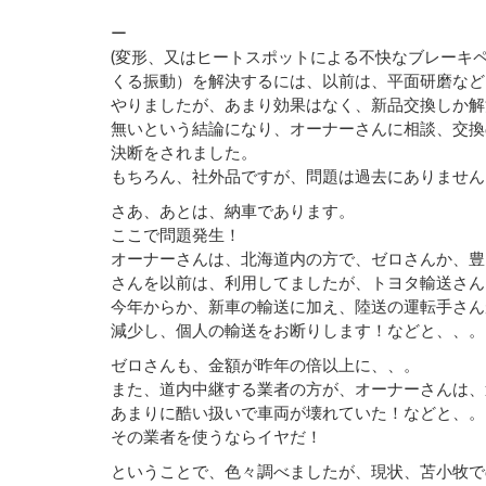
ー
(変形、又はヒートスポットによる不快なブレーキ
くる振動）を解決するには、以前は、平面研磨など
やりましたが、あまり効果はなく、新品交換しか解
無いという結論になり、オーナーさんに相談、交換
決断をされました。
もちろん、社外品ですが、問題は過去にありません
さあ、あとは、納車であります。
ここで問題発生！
オーナーさんは、北海道内の方で、ゼロさんか、豊
さんを以前は、利用してましたが、トヨタ輸送さん
今年からか、新車の輸送に加え、陸送の運転手さん
減少し、個人の輸送をお断りします！などと、、。
ゼロさんも、金額が昨年の倍以上に、、。
また、道内中継する業者の方が、オーナーさんは、
あまりに酷い扱いで車両が壊れていた！などと、。
その業者を使うならイヤだ！
ということで、色々調べましたが、現状、苫小牧で