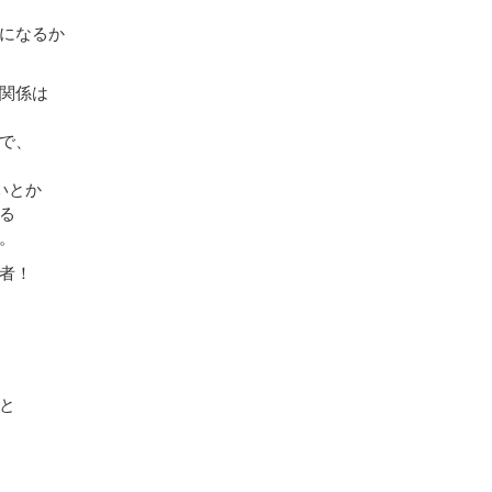
になるか
関係は
で、
いとか
る
。
者！
と