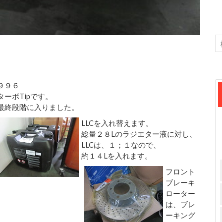
９９６
ターボTipです。
最終段階に入りました。
LLCを入れ替えます。
総量２８Lのラジエター液に対し、
LLCは、１；１なので、
約１４Lを入れます。
フロント
ブレーキ
ローター
は、ブレ
ーキング