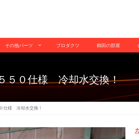
その他パーツ
プロダクツ
鶴田の部屋
５５０仕様 冷却水交換！
０仕様 冷却水交換！