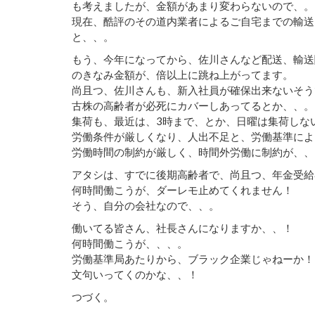
も考えましたが、金額があまり変わらないので、。
現在、酷評のその道内業者によるご自宅までの輸送
と、、。
もう、今年になってから、佐川さんなど配送、輸送
のきなみ金額が、倍以上に跳ね上がってます。
尚且つ、佐川さんも、新入社員が確保出来ないそう
古株の高齢者が必死にカバーしあってるとか、、。
集荷も、最近は、3時まで、とか、日曜は集荷しな
労働条件が厳しくなり、人出不足と、労働基準によ
労働時間の制約が厳しく、時間外労働に制約が、、
アタシは、すでに後期高齢者で、尚且つ、年金受給
何時間働こうが、ダーレモ止めてくれません！
そう、自分の会社なので、、。
働いてる皆さん、社長さんになりますか、、！
何時間働こうが、、、。
労働基準局あたりから、ブラック企業じゃねーか！
文句いってくのかな、、！
つづく。