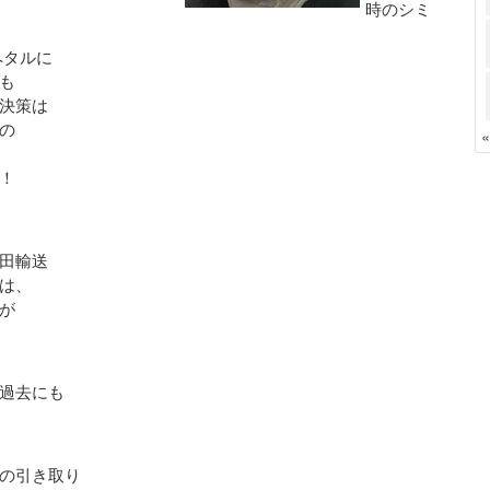
時のシミ
ペタルに
も
決策は
の
！
田輸送
は、
が
過去にも
の引き取り