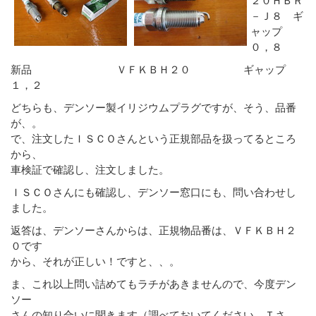
－Ｊ８ ギ
ャップ
０，８
新品 ＶＦＫＢＨ２０ ギャップ
１，２
どちらも、デンソー製イリジウムプラグですが、そう、品番
が、。
で、注文したＩＳＣＯさんという正規部品を扱ってるところ
から、
車検証で確認し、注文しました。
ＩＳＣＯさんにも確認し、デンソー窓口にも、問い合わせし
ました。
返答は、デンソーさんからは、正規物品番は、ＶＦＫＢＨ２
０です
から、それが正しい！ですと、、。
ま、これ以上問い詰めてもラチがあきませんので、今度デン
ソー
さんの知り合いに聞きます（調べておいてください、Ｔさ