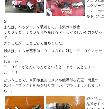
エグゾース
トマニホー
ルド（たこ
足、
または、ヘッダー）を装着して、排気ガス検査
ＪＣ０８Ｃ，ＪＣ０８Ｈを受けるべく涙ぐましい努力をやっ
て
きましたが、ことごとく落ちました。
最終は、ＨＣが基準値 ０，０８０に対し、０，００２オー
バー
しました。
０，００２がどんなもんかというと、そう、あとちょっ
と！！！
ということで、今回徹底的にメタル触媒部を変更、尚且つ
スパークプラグも新品を取り寄せい、交換しようとしました
ら、。
純正品は、
品番がＦＫ
２０ＨＢＲ