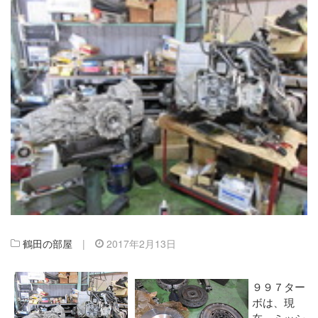
鶴田の部屋
|
2017年2月13日
９９７ター
ボは、現
在、ミッシ