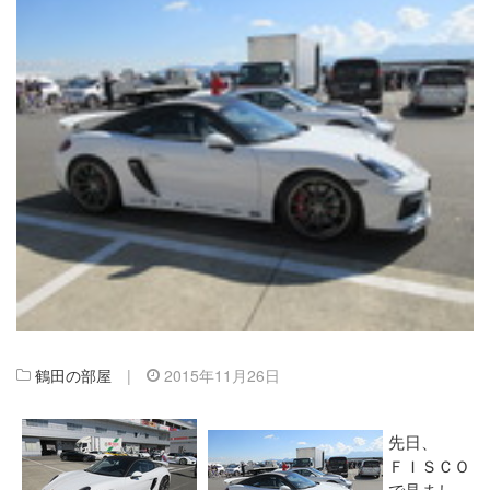
鶴田の部屋
|
2015年11月26日
先日、
ＦＩＳＣＯ
で見まし