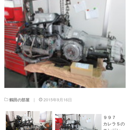
鶴田の部屋
|
2015年9月16日
９９７
カレラＳの
エンジン