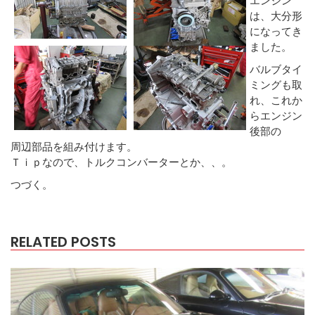
は、大分形
になってき
ました。
バルブタイ
ミングも取
れ、これか
らエンジン
後部の
周辺部品を組み付けます。
Ｔｉｐなので、トルクコンバーターとか、、。
つづく。
RELATED POSTS