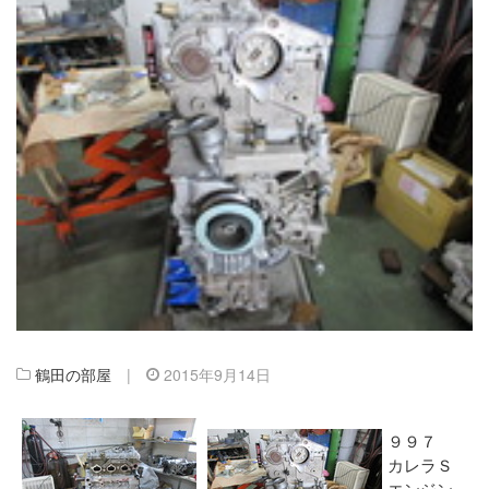
鶴田の部屋
|
2015年9月14日
９９７
カレラＳ
エンジン