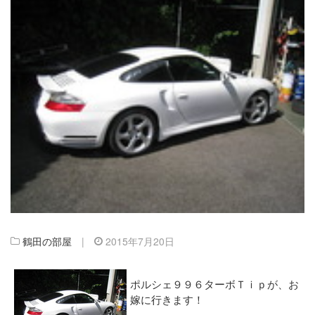
鶴田の部屋
|
2015年7月20日
ポルシェ９９６ターボＴｉｐが、お
嫁に行きます！