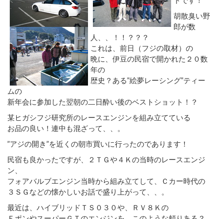
胡散臭い野
郎が数
人、、！！？？？
これは、前日（フジの取材）の
晩に、伊豆の民宿で開かれた２０数
年の
歴史？ある”絵夢レーシング”ティー
ムの
新年会に参加した翌朝の二日酔い後のベストショット！？
某ヒガシフジ研究所のレースエンジンを組み立てている
お品の良い！連中も混ざって、、。
”アジの開き”を近くの朝市買いに行ったのであります！
民宿も良かったですが、２ＴＧや４Ｋの当時のレースエンジ
ン、
フォアバルブエンジン当時から組み立てして、Ｃカー時代の
３ＳＧなどの懐かしいお話で盛り上がって、、。
最近は、ハイブリッドＴＳ０３０や、ＲＶ８Ｋの
ＦポンやスーパーＧＴのエンジンを、このような頼りある？