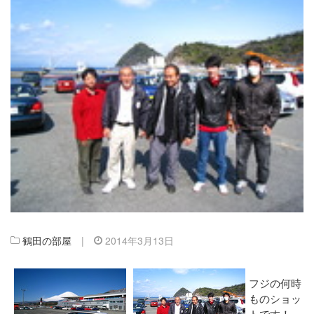
鶴田の部屋
|
2014年3月13日
フジの何時
ものショッ
トです！