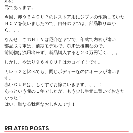
ルの
元であります。
今回、赤９６４ＣＵＰのレストア用にジブンの作動していた
ＨＣＶを使いましたので、自分のヤツは、部品取り車か
ら、、。
なんせ、このＨＴＶは厄介なヤツで、年式で内容が違い、
部品取り車は、前期モデルで、CUPは後期なので、
前期物は流用出来ず、新品購入すると２０万円近く、、。
しかし、やはり９６４ＣＵＰはカコイイ！です。
カレラ２と比べても、同じボディーなのにオーラが違いま
す。
赤いＣＵＰは、もうすぐお嫁にいきます、、、！
あっという間の１年でしたが、もう少し手元に置いておきた
かった！
はい、単なる我侭なおじさんです！
RELATED POSTS