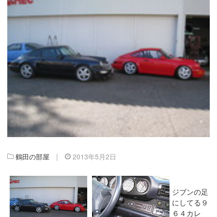
鶴田の部屋
|
2013年5月2日
ジブンの足
にしてる９
６４カレ