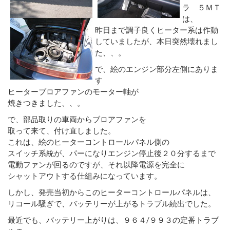
ラ ５ＭＴ
は、
昨日まで調子良くヒーター系は作動
していましたが、本日突然壊れまし
た、、。
で、絵のエンジン部分左側にありま
す
ヒーターブロアファンのモーター軸が
焼きつきました、、。
で、部品取りの車両からブロアファンを
取って来て、付け直しました。
これは、絵のヒーターコントロールパネル側の
スイッチ系統が、パーになりエンジン停止後２０分するまで
電動ファンが回るのですが、それ以降電源を完全に
シャットアウトする仕組みになっています。
しかし、発売当初からこのヒーターコントロールパネルは、
リコール騒ぎで、バッテリーが上がるトラブル続出でした。
最近でも、バッテリー上がりは、９６４/９９３の定番トラブ