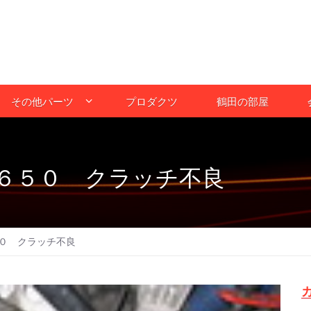
その他パーツ
プロダクツ
鶴田の部屋
６５０ クラッチ不良
０ クラッチ不良