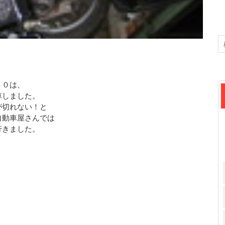
５０は、
車しました。
が切れない！と
自動車屋さんでは
行きました。