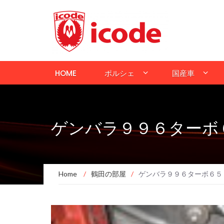
HOME
ポルシェ
国産車
ゲンバラ９９６ターボ
Home
/
鶴田の部屋
/
ゲンバラ９９６ターボ６５