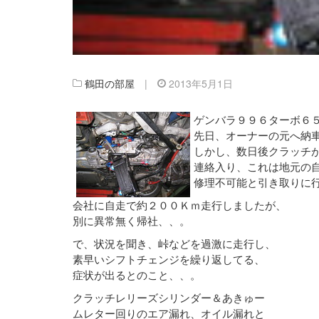
鶴田の部屋
|
2013年5月1日
ゲンバラ９９６ターボ６
先日、オーナーの元へ納
しかし、数日後クラッチ
連絡入り、これは地元の
修理不可能と引き取りに
会社に自走で約２００Ｋｍ走行しましたが、
別に異常無く帰社、、。
で、状況を聞き、峠などを過激に走行し、
素早いシフトチェンジを繰り返してる、
症状が出るとのこと、、。
クラッチレリーズシリンダー＆あきゅー
ムレター回りのエア漏れ、オイル漏れと