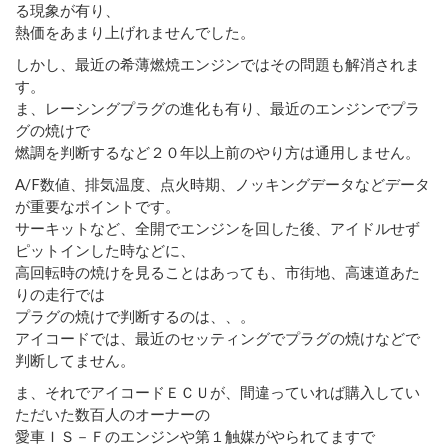
る現象が有り、
熱価をあまり上げれませんでした。
しかし、最近の希薄燃焼エンジンではその問題も解消されま
す。
ま、レーシングプラグの進化も有り、最近のエンジンでプラ
グの焼けで
燃調を判断するなど２０年以上前のやり方は通用しません。
A/F数値、排気温度、点火時期、ノッキングデータなどデータ
が重要なポイントです。
サーキットなど、全開でエンジンを回した後、アイドルせず
ピットインした時などに、
高回転時の焼けを見ることはあっても、市街地、高速道あた
りの走行では
プラグの焼けで判断するのは、、。
アイコードでは、最近のセッティングでプラグの焼けなどで
判断してません。
ま、それでアイコードＥＣＵが、間違っていれば購入してい
ただいた数百人のオーナーの
愛車ＩＳ－Ｆのエンジンや第１触媒がやられてますで