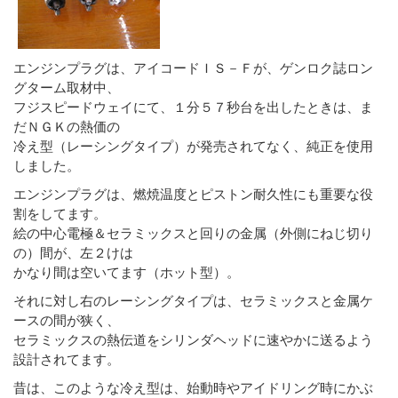
エンジンプラグは、アイコードＩＳ－Ｆが、ゲンロク誌ロン
グターム取材中、
フジスピードウェイにて、１分５７秒台を出したときは、ま
だＮＧＫの熱価の
冷え型（レーシングタイプ）が発売されてなく、純正を使用
しました。
エンジンプラグは、燃焼温度とピストン耐久性にも重要な役
割をしてます。
絵の中心電極＆セラミックスと回りの金属（外側にねじ切り
の）間が、左２けは
かなり間は空いてます（ホット型）。
それに対し右のレーシングタイプは、セラミックスと金属ケ
ースの間が狭く、
セラミックスの熱伝道をシリンダヘッドに速やかに送るよう
設計されてます。
昔は、このような冷え型は、始動時やアイドリング時にかぶ