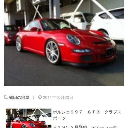
鶴田の部屋
|
2011年10月20日
ポルシェ９９７ ＧＴ３ クラブス
ポーツ
Ｈ１９年２月登録 ディーラー車