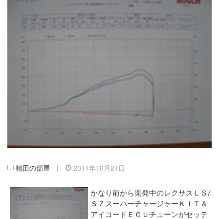
鶴田の部屋
|
2011年10月21日
かなり前から開発中のレクサスＬＳ/
ＳＺスーパーチャージャーＫＩＴ＆
アイコードＥＣＵチューンがセッテ