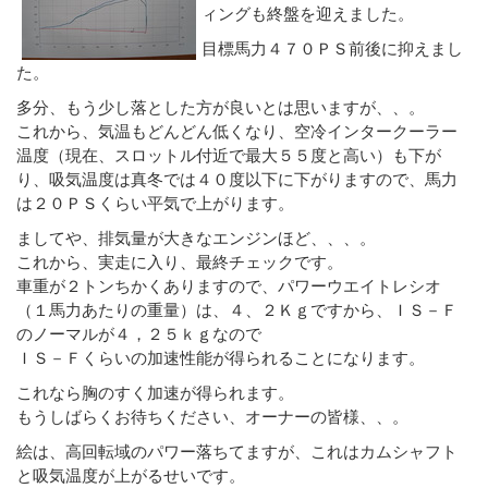
ィングも終盤を迎えました。
目標馬力４７０ＰＳ前後に抑えまし
た。
多分、もう少し落とした方が良いとは思いますが、、。
これから、気温もどんどん低くなり、空冷インタークーラー
温度（現在、スロットル付近で最大５５度と高い）も下が
り、吸気温度は真冬では４０度以下に下がりますので、馬力
は２０ＰＳくらい平気で上がります。
ましてや、排気量が大きなエンジンほど、、、。
これから、実走に入り、最終チェックです。
車重が２トンちかくありますので、パワーウエイトレシオ
（１馬力あたりの重量）は、４、２Ｋｇですから、ＩＳ－Ｆ
のノーマルが４，２５ｋｇなので
ＩＳ－Ｆくらいの加速性能が得られることになります。
これなら胸のすく加速が得られます。
もうしばらくお待ちください、オーナーの皆様、、。
絵は、高回転域のパワー落ちてますが、これはカムシャフト
と吸気温度が上がるせいです。