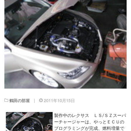
鶴田の部屋
|
2011年10月15日
製作中のレクサス ＬＳ/ＳＺスーパ
ーチャージャーは、やっとＥＣＵの
プログラミングが完成、燃料増量で