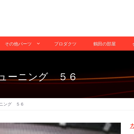
その他パーツ
プロダクツ
鶴田の部屋
ューニング ５６
ニング ５６