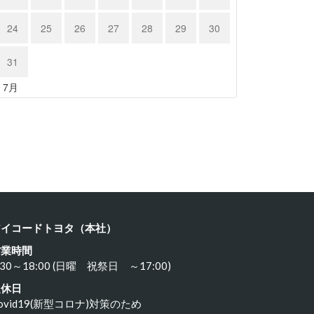
24
25
26
27
28
29
30
31
« 7月
ヨタ ８…
カワサキ …
24年3月21日
2024年3月19日
アイコードトヨタ（本社）
営業時間
:30～18:00 (日曜 祝祭日 ～17:00)
定休日
ovid19(新型コロナ)対策のため