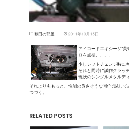
鶴田の部屋
|
2011年10月15日
アイコードエキシージ”黄
ロを点検、、、。
少しシフトチェンジ時に
それと同時に試作クラッ
現状のシングルメタルデ
それよりももっと、性能の良さそうな”物”で試して
つづく。
RELATED POSTS