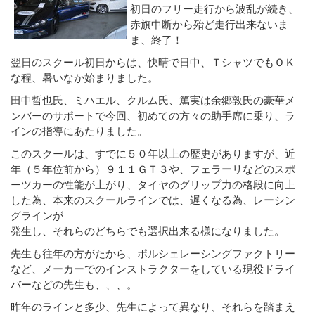
初日のフリー走行から波乱が続き、
赤旗中断から殆ど走行出来ないま
ま、終了！
翌日のスクール初日からは、快晴で日中、ＴシャツでもＯＫ
な程、暑いなか始まりました。
田中哲也氏、ミハエル、クルム氏、篤実は余郷敦氏の豪華メ
ンバーのサポートで今回、初めての方々の助手席に乗り、ラ
インの指導にあたりました。
このスクールは、すでに５０年以上の歴史がありますが、近
年（５年位前から）９１１ＧＴ３や、フェラーリなどのスポ
ーツカーの性能が上がり、タイヤのグリップ力の格段に向上
した為、本来のスクールラインでは、遅くなる為、レーシン
グラインが
発生し、それらのどちらでも選択出来る様になりました。
先生も往年の方がたから、ポルシェレーシングファクトリー
など、メーカーでのインストラクターをしている現役ドライ
バーなどの先生も、、、。
昨年のラインと多少、先生によって異なり、それらを踏まえ