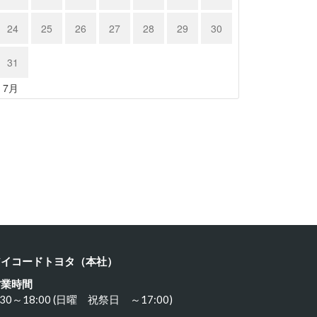
24
25
26
27
28
29
30
31
« 7月
ルシェ …
ポルシェ９…
23年11月18日
2023年11月17日
アイコードトヨタ（本社）
営業時間
:30～18:00 (日曜 祝祭日 ～17:00)