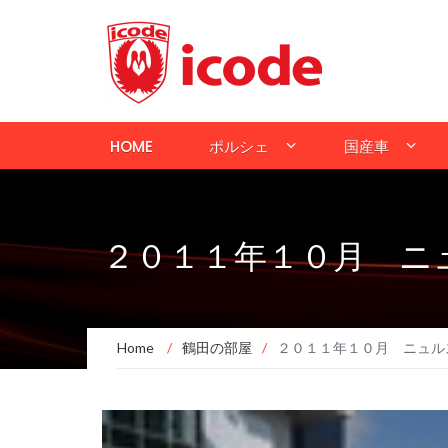
HOME
ポルシェ
国産車
２０１１年１０月 ニ
Home
/
鶴田の部屋
/
２０１１年１０月 ニュル