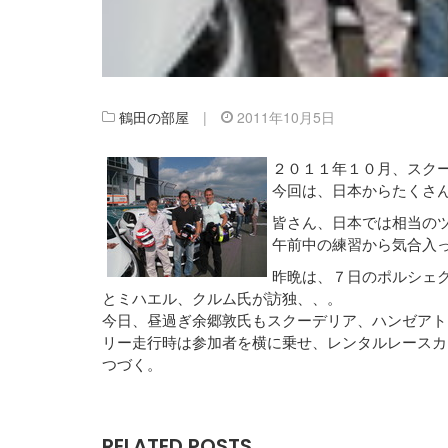
鶴田の部屋
|
2011年10月5日
２０１１年１０月、スク
今回は、日本からたくさ
皆さん、日本では相当の
午前中の練習から気合入
昨晩は、７日のポルシェ
とミハエル、クルム氏が訪独、、。
今日、昼過ぎ余郷敦氏もスクーデリア、ハンゼアト
リー走行時は参加者を横に乗せ、レンタルレースカ
つづく。
RELATED POSTS