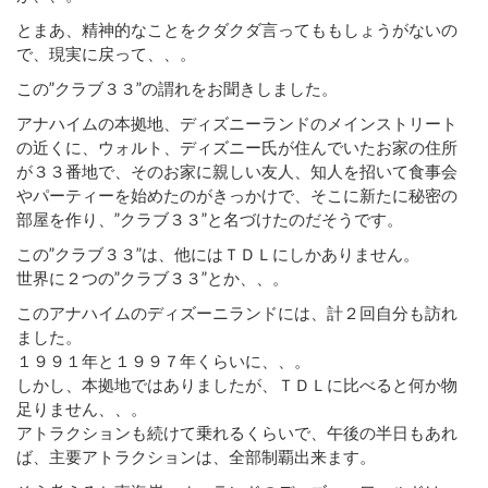
とまあ、精神的なことをクダクダ言ってももしょうがないの
で、現実に戻って、、。
この”クラブ３３”の謂れをお聞きしました。
アナハイムの本拠地、ディズニーランドのメインストリート
の近くに、ウォルト、ディズニー氏が住んでいたお家の住所
が３３番地で、そのお家に親しい友人、知人を招いて食事会
やパーティーを始めたのがきっかけで、そこに新たに秘密の
部屋を作り、”クラブ３３”と名づけたのだそうです。
この”クラブ３３”は、他にはＴＤＬにしかありません。
世界に２つの”クラブ３３”とか、、。
このアナハイムのディズーニランドには、計２回自分も訪れ
ました。
１９９１年と１９９７年くらいに、、。
しかし、本拠地ではありましたが、ＴＤＬに比べると何か物
足りません、、。
アトラクションも続けて乗れるくらいで、午後の半日もあれ
ば、主要アトラクションは、全部制覇出来ます。