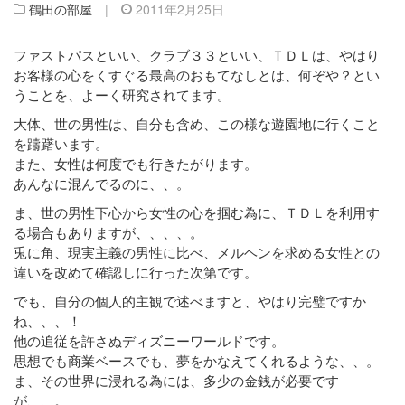
鶴田の部屋
|
2011年2月25日
ファストパスといい、クラブ３３といい、ＴＤＬは、やはり
お客様の心をくすぐる最高のおもてなしとは、何ぞや？とい
うことを、よーく研究されてます。
大体、世の男性は、自分も含め、この様な遊園地に行くこと
を躊躇います。
また、女性は何度でも行きたがります。
あんなに混んでるのに、、。
ま、世の男性下心から女性の心を掴む為に、ＴＤＬを利用す
る場合もありますが、、、、。
兎に角、現実主義の男性に比べ、メルヘンを求める女性との
違いを改めて確認しに行った次第です。
でも、自分の個人的主観で述べますと、やはり完璧ですか
ね、、、！
他の追従を許さぬディズニーワールドです。
思想でも商業ベースでも、夢をかなえてくれるような、、。
ま、その世界に浸れる為には、多少の金銭が必要です
が、、。