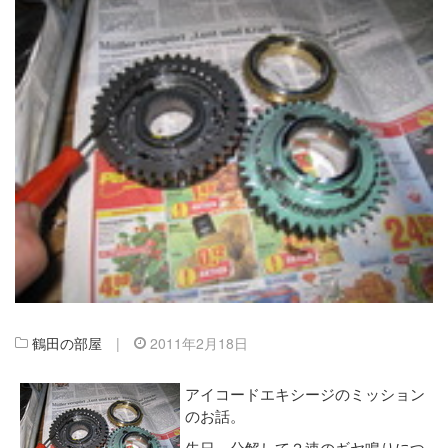
鶴田の部屋
|
2011年2月18日
アイコードエキシージのミッション
のお話。
先日、分解して２速のギヤ鳴りにつ