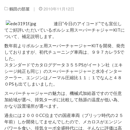
鶴田の部屋
|
2010年11月12日
連日”今日のアイコード”でも宣伝し
てご好評いただいているポルシェ用スーパーチャジャーKITに
ついて、補足説明します。
数年前よりポルシェ用スーパーチャージャーKITを開発、発売
しておりますが、初代チューニング車両は、９９７カレラSで
した。
スタンダードでカタログデータ３５５PSがイートン社（エキ
シージ純正も同じ）のスーパーチャージャーと水冷インター
クーラー、エンジンはノーマル圧縮比１１；１でなんと４８
０PSも出てしまいました。
スーパーチャージャーの魅力は、機械式加給器ですので任意
加給域が選べ、排気ターボに比較して熱源の温度が低い為、
かなり設置場所が選べます。
過去には２０００CC位までの国産車両（ブリッツ時代の２５
年前）しか開発してませんでしたので、メカロスがエンジン
パワーを食い、排気ターボ全盛時代には、そんなに評価は高