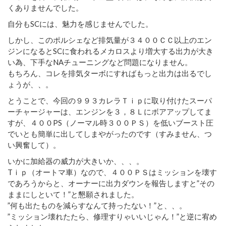
くありませんでした。
自分もSCには、魅力を感じませんでした。
しかし、このポルシェなど排気量が３４００ＣＣ以上のエン
ジンになるとSCに食われるメカロスより増大する出力が大き
い為、下手なNAチューニングなど問題になりません。
もちろん、コレを排気ターボにすればもっと出力は出るでし
ょうが、、。
とうことで、今回の９９３カレラＴｉｐに取り付けたスーパ
ーチャージャーは、エンジンを３，８Ｌにボアアップしてま
すが、４００PS（ノーマル時３００ＰＳ）を低いブースト圧
でいとも簡単に出してしまやがったのです（すみません、つ
い興奮して）。
いかに加給器の威力が大きいか、、、。
Tｉｐ（オートマ車）なので、４００ＰＳはミッションを壊す
であろうからと、オーナーに出力ダウンを報告しますと”その
ままにしといて！”と懇願されました。
”何も出たものを減らすなんて持ったない！”と、、。
”ミッション壊れたたら、修理すりゃいいじゃん！”と逆に宥め