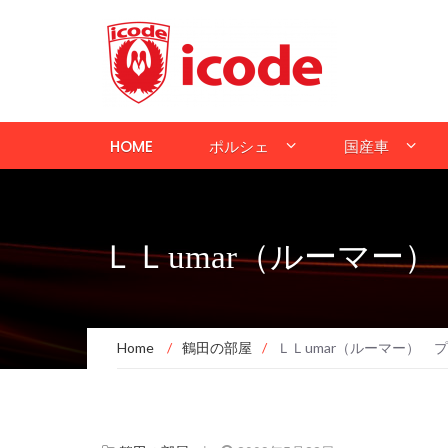
HOME
ポルシェ
国産車
ＬＬumar（ルーマー
Home
/
鶴田の部屋
/
ＬＬumar（ルーマー） 