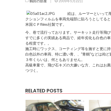
鶴田の部屋
|
2009年5月22日
絵は、ルーマーといって
クションフィルムを車両先端部に貼ろうとしてると
米国ＣＰfilms社製です。
今、巷で流行っております。サーキット走行等飛び
すでに多くの実績ある商品で、経年劣化も白色の車
る程度です。。
施工時にワックス、コーティング等を施すと更に持
白色以外の車両、特に濃い青、、”青鶴”などは殆
３年くらいは、何ともありません。
高級車量で、飛び石キズの大嫌いな方、これはお薦
つづく。
RELATED POSTS