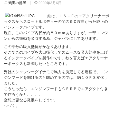
鶴田の部屋
|
2009年3月6日
絵は、ＩＳ－Ｆのエアクリーナーボ
ックスからスロットルボディーの間の９０度曲がった純正の
インテークパイプです。
現在、このパイプ内径が約８０ｍｍありますが、一部エンジ
ンからの振動を吸収する為、ジャバラにしてあります。
この部分の吸入抵抗がかなりあります。
そこでこのパイプを大口径化してスムースな吸入効率を上げ
るインテークパイプを製作中です。欲を言えばエアクリーナ
ーボックスも新調したいところです。
弊社のシャッシーダイナモで馬力を測定してる過程で、エン
ジンフードを開けるのと閉めてるのでは、約１０ＰＳ変化し
ました。
こうなったら、エンジンフードもＣＦＲＰでエアダクト付き
で作ろうかと、、、。
空想は更なる発展をしてます。
つづく。