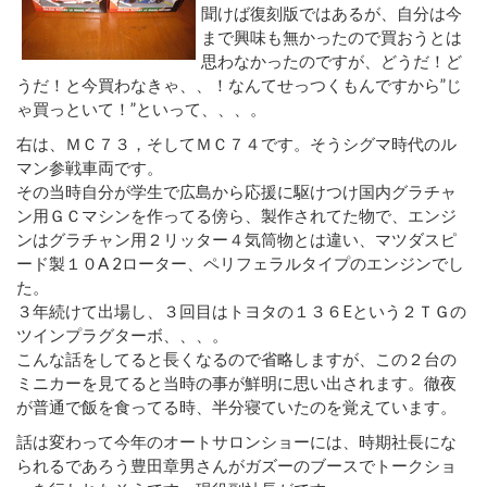
聞けば復刻版ではあるが、自分は今
まで興味も無かったので買おうとは
思わなかったのですが、どうだ！ど
うだ！と今買わなきゃ、、！なんてせっつくもんですから”じ
ゃ買っといて！”といって、、、。
右は、ＭＣ７３，そしてＭＣ７４です。そうシグマ時代のル
マン参戦車両です。
その当時自分が学生で広島から応援に駆けつけ国内グラチャ
ン用ＧＣマシンを作ってる傍ら、製作されてた物で、エンジ
ンはグラチャン用２リッター４気筒物とは違い、マツダスピ
ード製１０A 2ローター、ペリフェラルタイプのエンジンでし
た。
３年続けて出場し、３回目はトヨタの１３６Eという２ＴＧの
ツインプラグターボ、、、。
こんな話をしてると長くなるので省略しますが、この２台の
ミニカーを見てると当時の事が鮮明に思い出されます。徹夜
が普通で飯を食ってる時、半分寝ていたのを覚えています。
話は変わって今年のオートサロンショーには、時期社長にな
られるであろう豊田章男さんがガズーのブースでトークショ