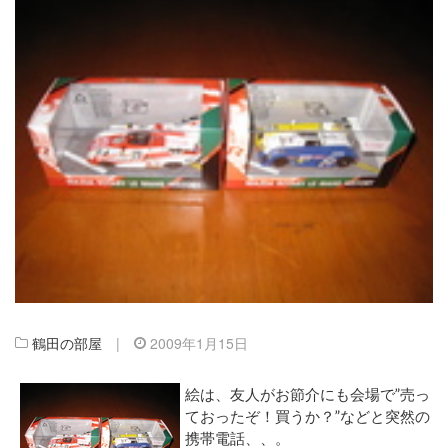
鶴田の部屋
|
2009年1月15日
絵は、友人がお節介にも会場で”売っ
ておったぞ！買うか？”などと突然の
携帯電話、、。