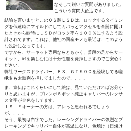
なそして鋭いご質問がありました。
こういう質問大歓迎です。
結論を言いますとこのＯＳ製ＬＳＤは、ロックするタイミン
グを低速時にマイルドにしてカパっとアクセルを全開に開け
たときから瞬時にＬＳＤがロック率を１００％にするよう設
計されてます。これは、他社の国産モノも最近は、このよう
な設計になってます。
ですから、サーキット専用ならともかく、普段の足からサー
キット、峠を楽しむには十分性能を発揮しますのでご安心く
ださい。
弊社ワークスドライバー、Ｆ３、ＧＴ５００を経験してる嵯
峨君も太鼓判を押してましたので、、、。
ま、宣伝はこれくらいにして絵は、見ていただければお分か
りと思いますが、ブレンボ６ポット純正キャリパーのレクサ
ス文字が金色をしてます。
ＩＳ－Ｆオーナーの方は、アレっと思われるでしょう
が、、、。
そう、最初は白字でした。レーシングドライバーの強烈なブ
レーキングでキャリパー自体が高温になり、色焼け（日焼け