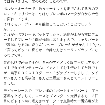
ではありません、念のため）したのです。
ポルシェオーナーで、散々サーキットを走行されてる方のフ
ロントキャリパーは、やはりブレンボのマークが白から金色
に変わってます。
それくらい、ブレーキを酷使してるということでしょう
か、、。
これがへぼブレーキパットでしたら、温度が上がる前にフェ
ードしてブレーキ性能が極端に落ちますので、キャリパーま
で高温になる前に皆さん”ウヘー、ブレーキが効かん！！”なん
て言ってピットに戻るか、冷静な方はクーリングラップにな
るわけです。
昔のお話で恐縮ですが、自分がアイメック設立当初にアルバ
イトでタイサンティームにメカとしてお手伝いしてた時です
が、当事Ｒ３２ＧＴＲグルームＡがデビューしまして、タイ
サンさんでも高橋健二さんと土屋圭一さんとでエントリーし
ました。
デビューレースで、ブレンボの４ポットキャリパーは、度々
悲鳴を上げまして、レースはダマシダマシ走行するも、２回
目のピトイン時に堪えきれず、タイヤ交換時の一番温度が上