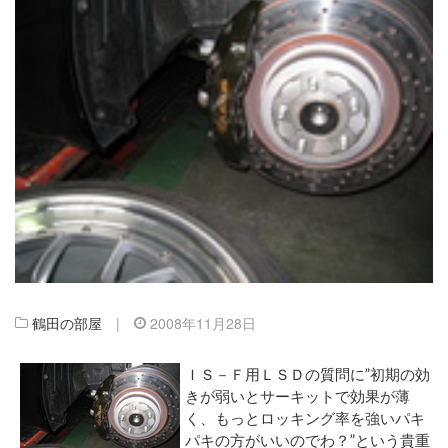
鶴田の部屋
|
2008年11月28日
ＩＳ－Ｆ用ＬＳＤの質問に”初期の効
きが弱いとサーキットで効果が薄
く、もっとロッキング率を強いパキ
パキの方がいいのでわ？”という貴重