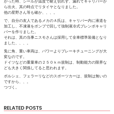
がった時、シールが温度で耐え切れず、漏れてキャリパーか
ら出火、其の時点でリタイヤとなりました。
他の星野さん等も確か、、、。
で、自分の友人であるメカのＡ氏は、キャリパー内に液道を
加工し、不凍液をポンプで回して強制液冷式ブレンボキャリ
パーを作りました。
それは、其の当事ニスモさんは採用して全車標準装備となり
ました、、、。
兎に角、重い車両は、パワーよりブレーキチューニングが大
変なのです。
ドイツなどの重量車の２５０ｋｍ規制は、制動能力の限界な
ども大きく関係してると思われます。
ポルシェ、フェラーリなどのスポーツカーは、規制は無いの
ですから、、。
つづく。
RELATED POSTS