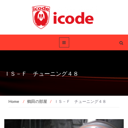
ＩＳ－Ｆ チューニング４８
Home
/
鶴田の部屋
/
ＩＳ－Ｆ チューニング４８