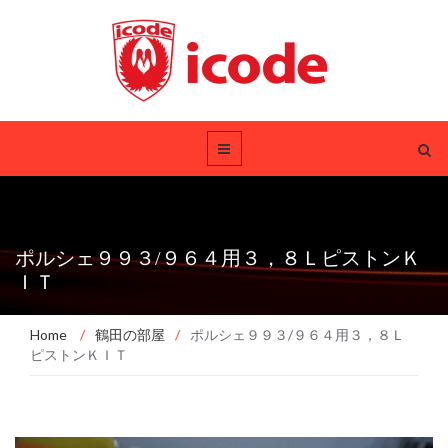
ポルシェ９９３/９６４用３，８ＬピストンＫ
ＩＴ
Home
/
鶴田の部屋
/
ポルシェ９９３/９６４用３，８Ｌ
ピストンＫＩＴ