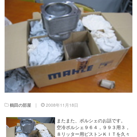
鶴田の部屋
|
2008年11月18日
またまた、ポルシェのお話です。
空冷ポルシェ９６４，９９３用３，
８リッター用ピストンＫＩＴを久々