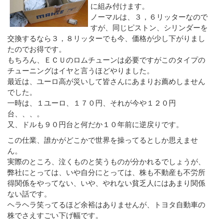
に組み付けます。
ノーマルは、３，６リッターなので
すが、同じピストン、シリンダーを
交換するなら３，８リッターでも今、価格が少し下がりまし
たのでお得です。
もちろん、ＥＣＵのロムチューンは必要ですがこのタイプの
チューニングはイヤと言うほどやりました。
最近は、ユーロ高が災いして皆さんにあまりお薦めしません
でした。
一時は、１ユーロ、１７０円、それが今や１２０円
台、、、。
又、ドルも９０円台と何だか１０年前に逆戻りです。
この仕業、誰かがどこかで世界を操ってるとしか思えませ
ん。
実際のところ、泣くものと笑うものが分かれるでしょうが、
弊社にとっては、いや自分にとっては、株も不動産も不労所
得関係をやってない、いや、やれない貧乏人にはあまり関係
ない話です。
ヘラヘラ笑ってるほど余裕はありませんが、トヨタ自動車の
株でさえすごい下げ幅です。