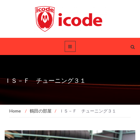
ＩＳ－Ｆ チューニング３１
Home
/
鶴田の部屋
/
ＩＳ－Ｆ チューニング３１