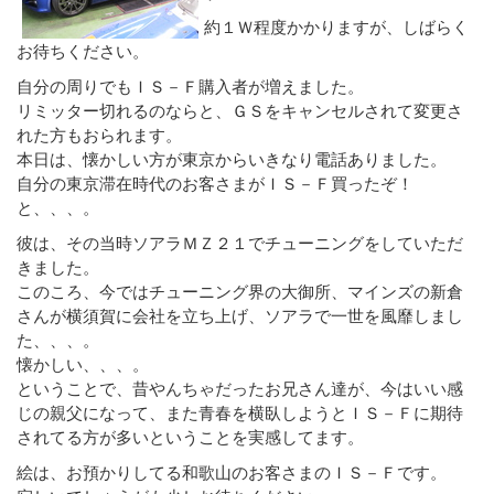
約１Ｗ程度かかりますが、しばらく
お待ちください。
自分の周りでもＩＳ－Ｆ購入者が増えました。
リミッター切れるのならと、ＧＳをキャンセルされて変更さ
れた方もおられます。
本日は、懐かしい方が東京からいきなり電話ありました。
自分の東京滞在時代のお客さまがＩＳ－Ｆ買ったぞ！
と、、、。
彼は、その当時ソアラＭＺ２１でチューニングをしていただ
きました。
このころ、今ではチューニング界の大御所、マインズの新倉
さんが横須賀に会社を立ち上げ、ソアラで一世を風靡しまし
た、、、。
懐かしい、、、。
ということで、昔やんちゃだったお兄さん達が、今はいい感
じの親父になって、また青春を横臥しようとＩＳ－Ｆに期待
されてる方が多いということを実感してます。
絵は、お預かりしてる和歌山のお客さまのＩＳ－Ｆです。