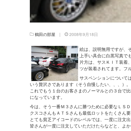
鶴田の部屋
|
2008年9月18日
絵は、説明無用ですが、
上手い具合に白黒写真で
片方は、サスＫＩＴ装着
ツが装着されてます。フ
サスペンションについて
いう贅沢さであります（そう自慢したい、、、）。
これでもう１台のお客さまのノーマルとの３台で比
になっています。
今は、そう一番Ｍ３さんに勝つために必要なＬＳＤ
クスコさんもＡＴＳさんも最低ロットをたくさん要
とても貧乏アイコードのレベルでは、一度に注文出
皆さんが一度に注文していただけたらなどと、よか