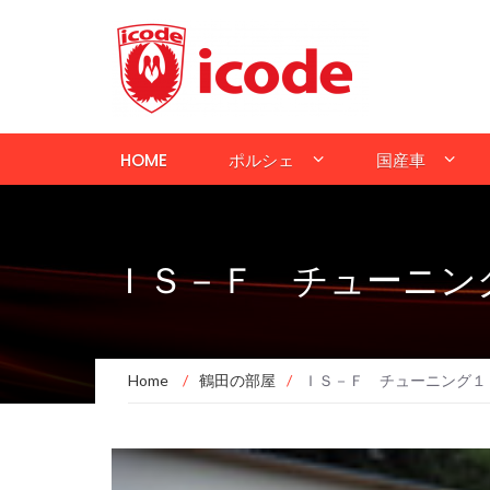
HOME
ポルシェ
国産車
ＩＳ－Ｆ チューニン
Home
/
鶴田の部屋
/
ＩＳ－Ｆ チューニング１