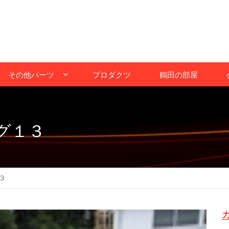
その他パーツ
プロダクツ
鶴田の部屋
グ１３
３