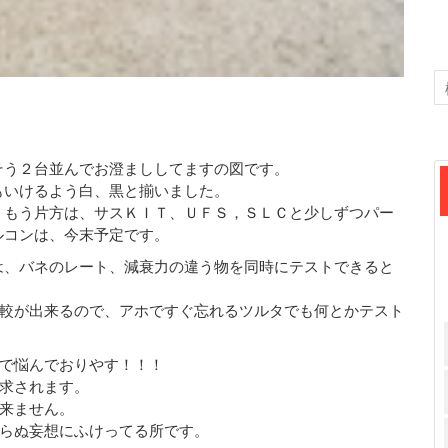
そう２台並んでお澄まししてますの図です。
もいけるよう白、黒と揃いました。
、もう片方は、サスＫＩＴ、ＵＦＳ，ＳＬＣと少しずつパー
ルコンは、今末予定です。
は、バネのレート、減衰力の違う物を同時にテストできると
較が出来るので、アホですぐ忘れるツルタでも何とかテスト
で悩んでおりやす！！！
求されます。
来ません。
らぬ妄想にふけってる所です。