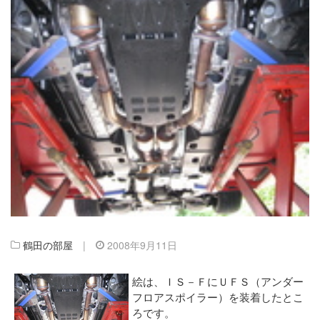
鶴田の部屋
|
2008年9月11日
絵は、ＩＳ－ＦにＵＦＳ（アンダー
フロアスポイラー）を装着したとこ
ろです。