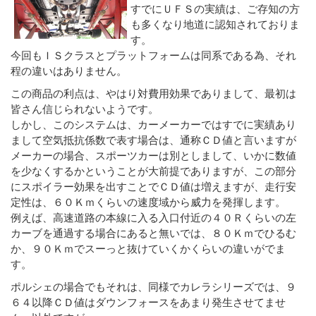
すでにＵＦＳの実績は、ご存知の方
も多くなり地道に認知されておりま
す。
今回もＩＳクラスとプラットフォームは同系である為、それ
程の違いはありません。
この商品の利点は、やはり対費用効果でありまして、最初は
皆さん信じられないようです。
しかし、このシステムは、カーメーカーではすでに実績あり
まして空気抵抗係数で表す場合は、通称ＣＤ値と言いますが
メーカーの場合、スポーツカーは別としまして、いかに数値
を少なくするかということが大前提でありますが、この部分
にスポイラー効果を出すことでＣＤ値は増えますが、走行安
定性は、６０Ｋｍくらいの速度域から威力を発揮します。
例えば、高速道路の本線に入る入口付近の４０Ｒくらいの左
カーブを通過する場合にあると無いでは、８０Ｋｍでひるむ
か、９０Ｋｍでスーっと抜けていくかくらいの違いがでま
す。
ポルシェの場合でもそれは、同様でカレラシリーズでは、９
６４以降ＣＤ値はダウンフォースをあまり発生させてませ