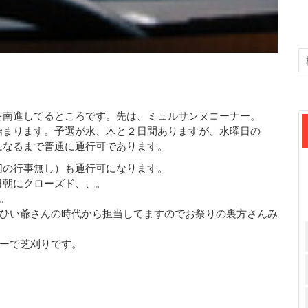
を南進してるところです。先は、ミュルサンヌコーナー。
始まります。予選が水、木と２日間ありますが、水曜日の
になるまで普通に通行可であります。
切の行事無し）も通行可になります。
日朝にクローズド、、。
。
ひい爺さんの時代から担当してますのでお祭りの裏方さんみ
ーで芝刈りです。