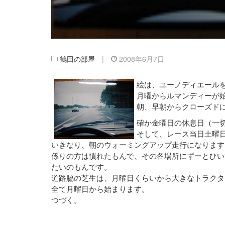
鶴田の部屋
|
2008年6月7日
絵は、ユーノディエール
月曜からルマンディーが
朝、早朝からクローズド
確か金曜日の休息日（一
そして、レース当日土曜
いきなり、朝のウォーミングアップ走行になります
係りの方は慣れたもんで、その各場所にずーとひい
たいのもんです。
道路脇の芝生は、月曜日くらいから大きなトラクタ
全て月曜日から始まります。
つづく。