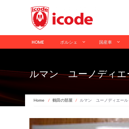
HOME
ポルシェ
国産車
ルマン ユーノディエ
Home
/
鶴田の部屋
/
ルマン ユーノディエール