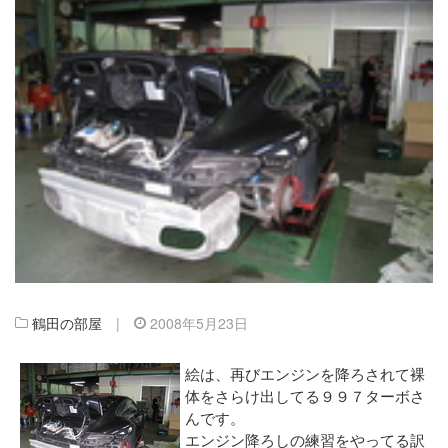
鶴田の部屋
|
2008年5月23日
絵は、再びエンジンを降ろされて裸
体をさらけ出してる９９７ターボさ
んです。
エンジン降ろしの練習をやってる訳