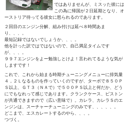
ではありませんが、ミスッた彼には
この為に帰国が２日延期となり、オ
ーストリア待ってる彼女に怒られるのであります。
２回目のエンジン分解、組み付けは延べ８時間あま
り、、、。
最短記録ではないでしょうか、、、。
他を計った訳ではではないので、自己満足タイムです
が、、、。
９９７エンジンをよー勉強しとけよ！言われてるような気が
しますです！
これで、これから始まる時期チューニングメニューに排気量
４，２Ｌなるものを作っていくのですが、ターボで８５０Ｐ
Ｓ以上、ＧＴ３（ＮＡで）で５００ＰＳ以上と何だか、どう
にでもなれって感じであります。クランクケース、ピストン
が共通できますので（広い意味で）。カレラ、カレラＳのエ
ンジンは、スーチャーチューニングのみです、、、、、。
どこまで、エスカレートするのやら、、、。
つづく。