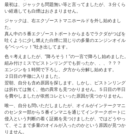
最初は、ジャックも問題無い等と言ってましたが、３分くら
い経過しても白煙はおさまりません。
ジャックは、右エクゾーストマニホールドを外し始めまし
た。
真ん中の５番エクゾーストポートからまるでラクダがつばを
吐くように少し燃えた白煙に混じりの多量のエンジンオイル
を”ベッベッ！”吐き出してます。
色々考えましたが、”降ろそう！”の一言で降ろし始めました。
組み付けミスでピストンリングでも折ったか、、、？？？
エンジンを１時間で下ろし、夕方から分解し始めます。
２日目の半徹に入りました。
翌朝、自分も含め原因を探します。しかし、ピストンリング
は折れては無く、他の異常も見つかりません。５日目の半日
を費やしましたが依然コレといった原因が見つかりません。
唯一、自分も問いただしましたが、オイルがインテークマニ
のセンター部から５番インマニを通じてインテークポートに
侵入という判断の着く証拠を見つけましたが、ではどうやっ
て、そこまで多量のオイルが入ったのかという原因が見つか
りません。