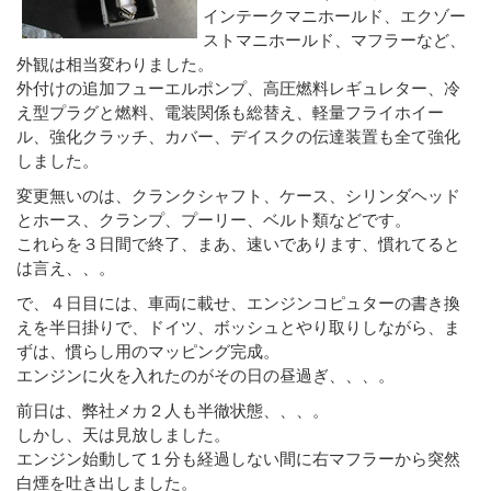
インテークマニホールド、エクゾー
ストマニホールド、マフラーなど、
外観は相当変わりました。
外付けの追加フューエルポンプ、高圧燃料レギュレター、冷
え型プラグと燃料、電装関係も総替え、軽量フライホイー
ル、強化クラッチ、カバー、デイスクの伝達装置も全て強化
しました。
変更無いのは、クランクシャフト、ケース、シリンダヘッド
とホース、クランプ、プーリー、ベルト類などです。
これらを３日間で終了、まあ、速いであります、慣れてると
は言え、、。
で、４日目には、車両に載せ、エンジンコピュターの書き換
えを半日掛りで、ドイツ、ボッシュとやり取りしながら、ま
ずは、慣らし用のマッピング完成。
エンジンに火を入れたのがその日の昼過ぎ、、、。
前日は、弊社メカ２人も半徹状態、、、。
しかし、天は見放しました。
エンジン始動して１分も経過しない間に右マフラーから突然
白煙を吐き出しました。