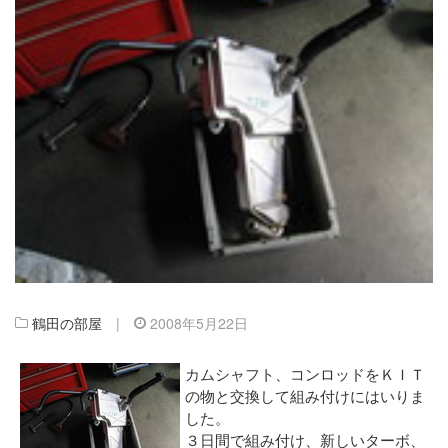
鶴田の部屋
|
2008年5月22日
カムシャフト、コンロッドをＫＩＴ
の物と交換して組み付けにはいりま
した。
３日間で組み付け、新しいターボ、