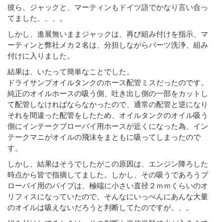
彼ら、ジャックと、マーティンもドイツ語でかなり言い合っ
てました、、、。
しかし、進展無いままジャックは、再び組み付けを指示、マ
ーティンと弊社メカ２名は、分担しながらパーツ洗浄、組み
付けに入りました。
結果は、いたって簡単なことでした。
ドライサンプオイルタンクのホース配管ミスだったのです。
純正のオイルホースの吸う側、吐き出し側の一部をカットし
て配管しなければならなかったので、通常の配管と逆になり
それを間違った配管をしたため、オイルタンクのオイル吸う
側にインテークブローバイ用ホースが近くになった為、イン
テークマニがオイルの飛沫をまともに吸ってしまったので
す。
しかし、結果はそうでしたがこの原因は、エンジン降ろした
時点から皆で指摘してました。しかし、その吸うであろうブ
ローバイ用のパイプは、極端に小さい直径２ｍｍくらいのオ
リフィスになっていたので、そんなにいっぺんにあんな大量
のオイルは吸えないだろうと判断してたのですが、、。