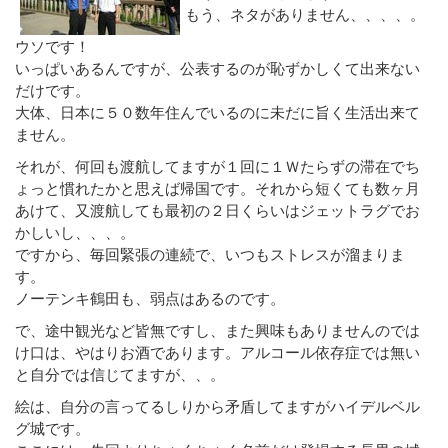
もう、ネタがありません、、、、。
ウソです！
いっぱいあるんですが、公表するのが恥ずかしくて出来ない
だけです。
大体、日本に５０数年住んでいるのに未だに旨く生活出来て
ません。
それが、何回も渡航してますが１回に１Ｗたらずの滞在でち
ょっと慣れたかと思えば帰国です。それから短くても数ヶ月
あけて、又渡航しても最初の２日くらいはジェットラグでお
かしいし、、、。
ですから、毎回緊張の連続で、いつもストレスが溜まりま
す。
ノーテンキ鶴田も、弱点はあるのです。
で、途中観光など皆無ですし、また興味もありませんのでは
け口は、やはりお酒であります。アルコール依存症では無い
と自分では信じてますが、、。
絵は、自分の言ってるしりから矛盾してますがハイデルベル
グ城です。