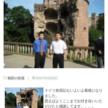
鶴田の部屋
|
2007年8月6日
ドイツ放浪記もいよいよ最後になり
ました。
思えばよくここまでお付き合いいた
だけたと感謝してます、、、。