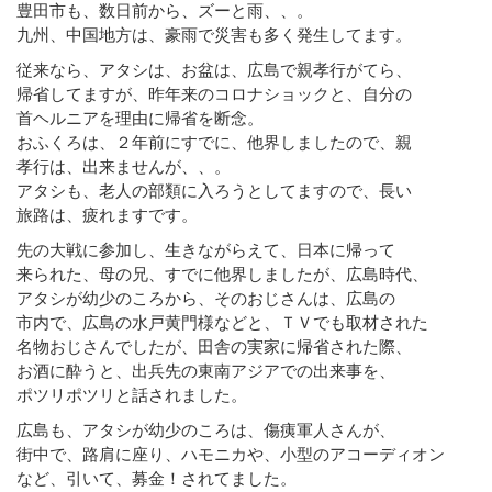
豊田市も、数日前から、ズーと雨、、。
九州、中国地方は、豪雨で災害も多く発生してます。
従来なら、アタシは、お盆は、広島で親孝行がてら、
帰省してますが、昨年来のコロナショックと、自分の
首ヘルニアを理由に帰省を断念。
おふくろは、２年前にすでに、他界しましたので、親
孝行は、出来ませんが、、。
アタシも、老人の部類に入ろうとしてますので、長い
旅路は、疲れますです。
先の大戦に参加し、生きながらえて、日本に帰って
来られた、母の兄、すでに他界しましたが、広島時代、
アタシが幼少のころから、そのおじさんは、広島の
市内で、広島の水戸黄門様などと、ＴＶでも取材された
名物おじさんでしたが、田舎の実家に帰省された際、
お酒に酔うと、出兵先の東南アジアでの出来事を、
ポツリポツリと話されました。
広島も、アタシが幼少のころは、傷痍軍人さんが、
街中で、路肩に座り、ハモニカや、小型のアコーディオン
など、引いて、募金！されてました。