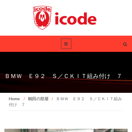
ＢＭＷ Ｅ９２ Ｓ／ＣＫＩＴ組み付け ７
Home
/
鶴田の部屋
/
ＢＭＷ Ｅ９２ Ｓ／ＣＫＩＴ組み
付け ７