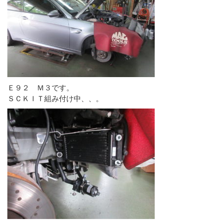
Ｅ９２ Ｍ３です。
ＳＣＫＩＴ組み付け中、、。