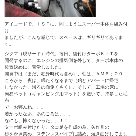
アイコードで、ＩＳＦに、同じようにスーパー本体を組み付
け
ましたが、こんな感じで、スペースは、ギリギリでありま
す。
シグマ（現サード）時代、毎日、後付けターボＫＩＴを
開発するのに、エンジンの排気側を外して、ターボ本体の
位置決めに、苦労しました。
開発中は（まだ、独身時代も含め）、朝は、ＡＭ６；００
ころから、夜は、眠たくなるまで（殆どアパートに帰宅
しなかった、帰るの面倒くさく）、そして、工場の床に
簡易ベット（キャンピング用マット）を敷いて、持参した毛
布
で、お寝んね、、。
若かったなあ、あのころは、、。
なにも、怖くなかった、、！！
ターボ組み付けたり、タコ足を作成の為、矢作川の
砂をかき集め、ステンレスパイプに詰め、焼き曲げしてまし